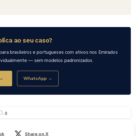
lica ao seu caso?
 para brasileiros e portugueses com ativos nos Emirados
ndividualmente — sem modelos padronizados.
 →
WhatsApp →
0
ok
Share on X