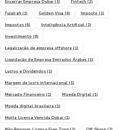
Encerrar Empresa Dubai
(1)
Fintech
(2)
Fujairah
(1)
Golden Visa
(4)
Imposto
(1)
Impostos
(6)
Inteligência Artificial
(2)
Investimento
(8)
Legalização de empresa offshore
(1)
Liquidação de Empresa Emirados Árabes
(1)
Lucros e Dividendos
(1)
Margem de lucro internacional
(1)
Mercado Financeiro
(1)
Moeda Digital
(1)
Moeda digital brasileira
(1)
Multa Licença Vencida Dubai
(1)
Não Renovar Licença Free Zone
(1)
Off Shore
(2)