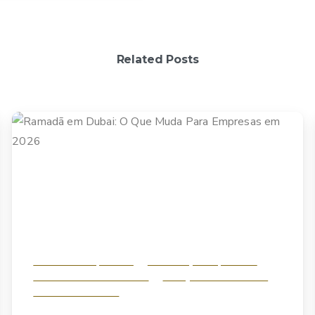
Related Posts
Análise & Perspectivas
Estruturação Empresarial
Investimento Internacional
Planejamento Tributário
Vistos e Residência