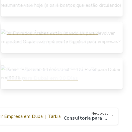
o que realmente vale hoje (e os 4
boatos que estão circulando)
Os Emirados Árabes estão usando IA
para devolver impostos. O que isso
realmente significa para empresas?
Daniel: Expansão Internacional — Do
Brasil para Dubai em 90 Dias
Next post
Consultoria para abrir Empresa em Dubai