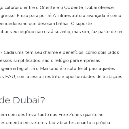
ço caloroso entre o Oriente e o Ocidente, Dubai oferece
gresso. E não para por aí! A infraestrutura avançada é como
reendedorismo que desejam brilhar. O suporte
ai, seu negócio não está sozinho, mas sim, faz parte de um
d? Cada uma tem seu charme e benefícios, como dois lados
ssos simplificados, são o refúgio para empresas
eira integral. Já o Mainland é o solo fértil para aqueles
 EAU, com acesso irrestrito e oportunidades de licitações
l de Dubai?
guem com destreza tanto nas Free Zones quanto no
crescimento em setores tão vibrantes quanto a própria