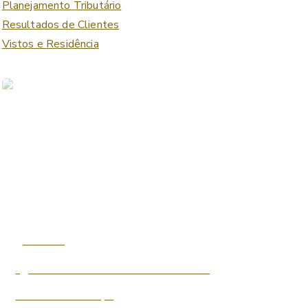
Planejamento Tributário
Resultados de Clientes
Vistos e Residência
Start now
Que tal abrir a sua Offshore?
Entenda mais aqui