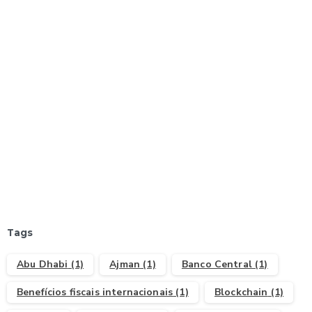
Start now
Que tal abrir a sua Offshore?
Entenda mais aqui
Tags
Abu Dhabi
(1)
Ajman
(1)
Banco Central
(1)
Benefícios fiscais internacionais
(1)
Blockchain
(1)