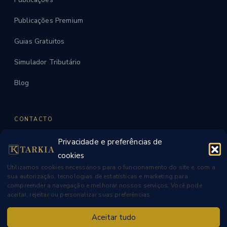
Publicações Premium
Guias Gratuitos
Simulador Tributário
Blog
CONTACTO
Privacidade e preferências de
WhatsApp
cookies
contato@tarkia.ae
Utilizamos cookies necessários para o funcionamento do site e, com a
sua autorização, tecnologias de estatísticas e marketing para
Dubai, UAE
compreender a navegação e melhorar nossos serviços. Você pode
aceitar, rejeitar ou personalizar suas preferências.
Seg–Sex · 9h–18h
Aceitar tudo