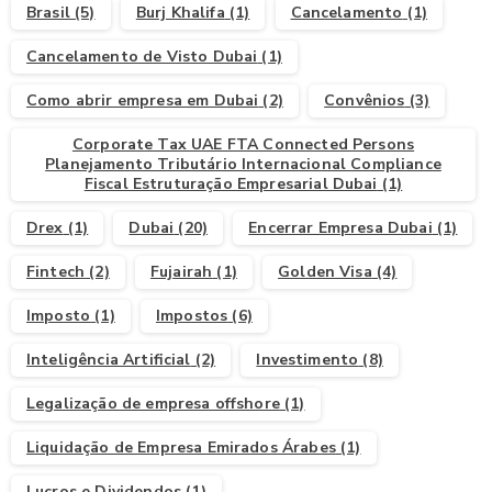
Brasil
(5)
Burj Khalifa
(1)
Cancelamento
(1)
Cancelamento de Visto Dubai
(1)
Como abrir empresa em Dubai
(2)
Convênios
(3)
Corporate Tax UAE FTA Connected Persons
Planejamento Tributário Internacional Compliance
Fiscal Estruturação Empresarial Dubai
(1)
Drex
(1)
Dubai
(20)
Encerrar Empresa Dubai
(1)
Fintech
(2)
Fujairah
(1)
Golden Visa
(4)
Imposto
(1)
Impostos
(6)
Inteligência Artificial
(2)
Investimento
(8)
Legalização de empresa offshore
(1)
Liquidação de Empresa Emirados Árabes
(1)
Lucros e Dividendos
(1)