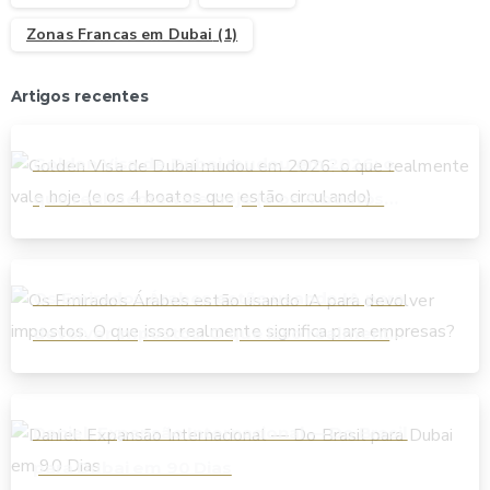
Zonas Francas em Dubai
(1)
Artigos recentes
Golden Visa de Dubai mudou em 2026: o
que realmente vale hoje (e os 4 boatos
que estão circulando)
Os Emirados Árabes estão usando IA para
devolver impostos. O que isso realmente
significa para empresas?
Daniel: Expansão Internacional — Do Brasil
para Dubai em 90 Dias