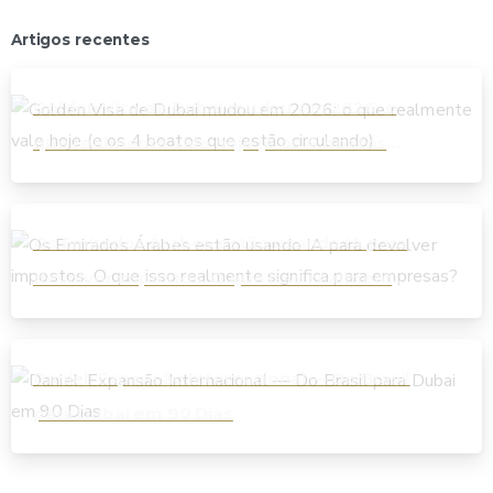
Artigos recentes
Golden Visa de Dubai mudou em 2026: o
que realmente vale hoje (e os 4 boatos
que estão circulando)
Os Emirados Árabes estão usando IA para
devolver impostos. O que isso realmente
significa para empresas?
Daniel: Expansão Internacional — Do Brasil
para Dubai em 90 Dias