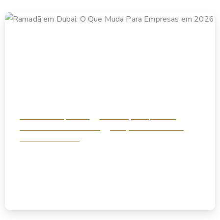
Análise & Perspectivas
Estruturação Empresarial
Investimento Internacional
Planejamento Tributário
Vistos e Residência
Ramadã em Dubai: O Que Muda Para Empresas em
2026
fevereiro 18, 2026