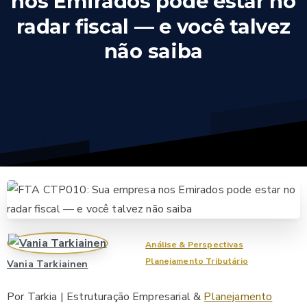
nos
Emirados
pode
estar
no
radar
fiscal
—
e
você
talvez
não
saiba
Análise & Perspectivas
Planejamento Tributário
Vania Tarkiainen
Por Tarkia | Estruturação Empresarial &
Planejamento