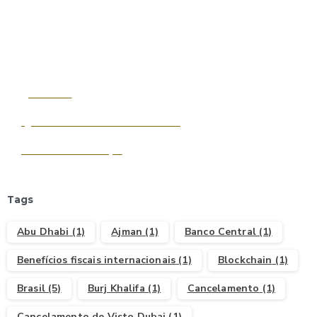
Start now
Que tal abrir a sua Offshore?
Entenda mais aqui
Tags
Abu Dhabi
(1)
Ajman
(1)
Banco Central
(1)
Benefícios fiscais internacionais
(1)
Blockchain
(1)
Brasil
(5)
Burj Khalifa
(1)
Cancelamento
(1)
Cancelamento de Visto Dubai
(1)