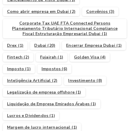
Como abrir empresa em Dubai
(2)
Convênios
(3)
Corporate Tax UAE FTA Connected Persons
Planejamento Tributário Internacional Compliance
Fiscal Estruturação Empresarial Dubai
(1)
Drex
(1)
Dubai
(20)
Encerrar Empresa Dubai
(1)
Fintech
(2)
Fujairah
(1)
Golden Visa
(4)
Imposto
(1)
Impostos
(6)
Inteligência Artificial
(2)
Investimento
(8)
Legalização de empresa offshore
(1)
Liquidação de Empresa Emirados Árabes
(1)
Lucros e Dividendos
(1)
Margem de lucro internacional
(1)