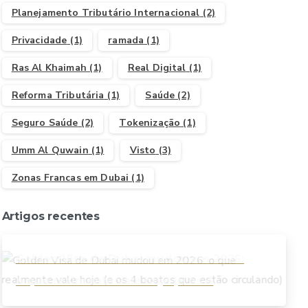
Planejamento Tributário Internacional
(2)
Privacidade
(1)
ramada
(1)
Ras Al Khaimah
(1)
Real Digital
(1)
Reforma Tributária
(1)
Saúde
(2)
Seguro Saúde
(2)
Tokenização
(1)
Umm Al Quwain
(1)
Visto
(3)
Zonas Francas em Dubai
(1)
Artigos recentes
Golden Visa de Dubai mudou em 2026:
o que realmente vale hoje (e os 4
boatos que estão circulando)