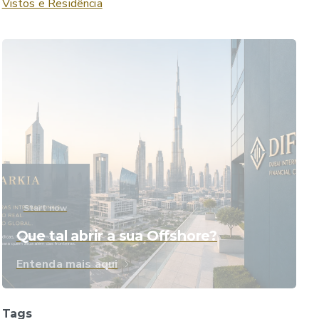
Vistos e Residência
Start now
Que tal abrir a sua Offshore?
Entenda mais aqui
Tags