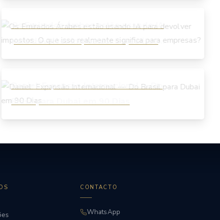
Os Emirados Árabes estão usando IA
para devolver impostos. O que isso
realmente significa para empresas?
Daniel: Expansão Internacional — Do
Brasil para Dubai em 90 Dias
OS
CONTACTO
WhatsApp
ões