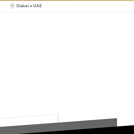
Home
Quem somos
Se
Dubai • UAE