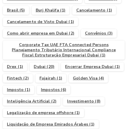
Brasil
(5)
Burj Khalifa
(1)
Cancelamento
(1)
Cancelamento de Visto Dubai
(1)
Como abrir empresa em Dubai
(2)
Convênios
(3)
Corporate Tax UAE FTA Connected Persons
Planejamento Tributário Internacional Compliance
Fiscal Estruturação Empresarial Dubai
(1)
Drex
(1)
Dubai
(20)
Encerrar Empresa Dubai
(1)
Fintech
(2)
Fujairah
(1)
Golden Visa
(4)
Imposto
(1)
Impostos
(6)
Inteligência Artificial
(2)
Investimento
(8)
Legalização de empresa offshore
(1)
Liquidação de Empresa Emirados Árabes
(1)