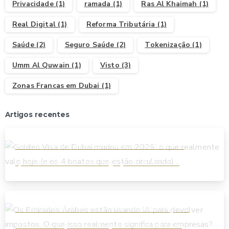
Privacidade
(1)
ramada
(1)
Ras Al Khaimah
(1)
Real Digital
(1)
Reforma Tributária
(1)
Saúde
(2)
Seguro Saúde
(2)
Tokenização
(1)
Umm Al Quwain
(1)
Visto
(3)
Zonas Francas em Dubai
(1)
Artigos recentes
Golden Visa de Dubai mudou em 2026: o
que realmente vale hoje (e os 4 boatos
que estão circulando)
Os Emirados Árabes estão usando IA para
devolver impostos. O que isso realmente