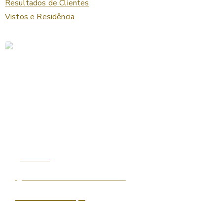
Resultados de Clientes
Vistos e Residência
Start now
Que tal abrir a sua Offshore?
Entenda mais aqui