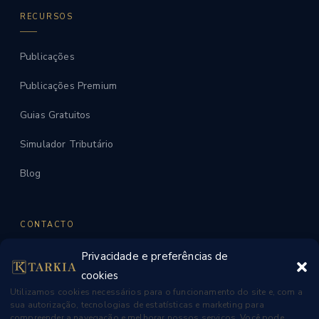
RECURSOS
Publicações
Publicações Premium
Guias Gratuitos
Simulador Tributário
Blog
CONTACTO
Privacidade e preferências de
WhatsApp
cookies
contato@tarkia.ae
Utilizamos cookies necessários para o funcionamento do site e, com a
sua autorização, tecnologias de estatísticas e marketing para
Dubai, UAE
compreender a navegação e melhorar nossos serviços. Você pode