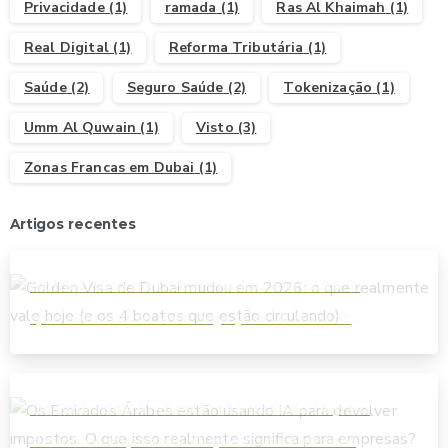
Privacidade
(1)
ramada
(1)
Ras Al Khaimah
(1)
Real Digital
(1)
Reforma Tributária
(1)
Saúde
(2)
Seguro Saúde
(2)
Tokenização
(1)
Umm Al Quwain
(1)
Visto
(3)
Zonas Francas em Dubai
(1)
Artigos recentes
Golden Visa de Dubai mudou em 2026: o
que realmente vale hoje (e os 4 boatos
que estão circulando)
Os Emirados Árabes estão usando IA para
devolver impostos. O que isso realmente