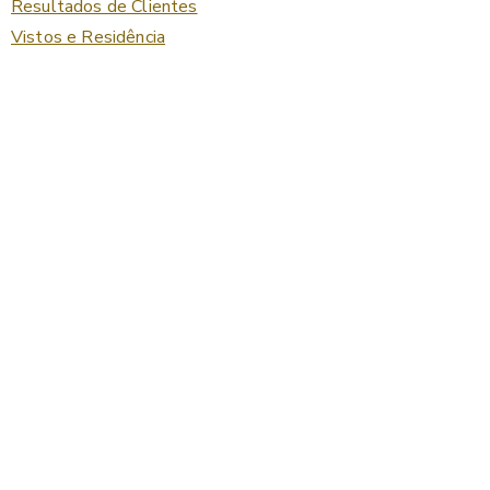
Resultados de Clientes
Vistos e Residência
Start now
Que tal abrir a sua Offshore?
Entenda mais aqui