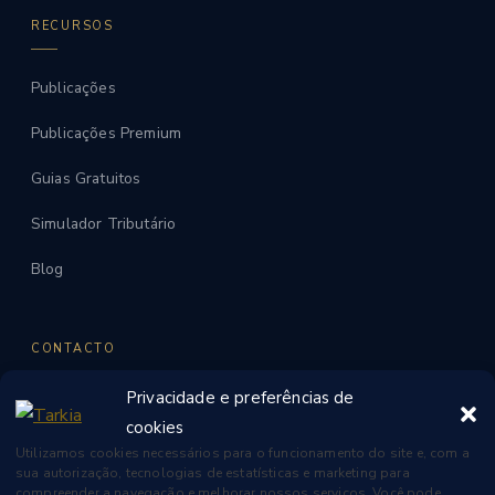
RECURSOS
Publicações
Publicações Premium
Guias Gratuitos
Simulador Tributário
Blog
CONTACTO
Privacidade e preferências de
WhatsApp
cookies
contato@tarkia.ae
Utilizamos cookies necessários para o funcionamento do site e, com a
sua autorização, tecnologias de estatísticas e marketing para
Dubai, UAE
compreender a navegação e melhorar nossos serviços. Você pode