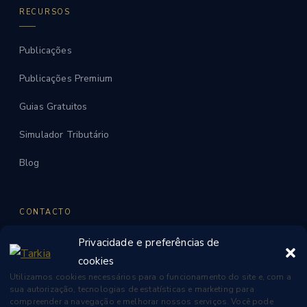
RECURSOS
Publicações
Publicações Premium
Guias Gratuitos
Simulador Tributário
Blog
CONTACTO
Privacidade e preferências de
WhatsApp
cookies
contato@tarkia.ae
Utilizamos cookies necessários para o funcionamento do site e, com a
sua autorização, tecnologias de estatísticas e marketing para
Dubai, UAE
compreender a navegação e melhorar nossos serviços. Você pode