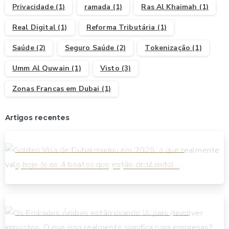
Privacidade
(1)
ramada
(1)
Ras Al Khaimah
(1)
Real Digital
(1)
Reforma Tributária
(1)
Saúde
(2)
Seguro Saúde
(2)
Tokenização
(1)
Umm Al Quwain
(1)
Visto
(3)
Zonas Francas em Dubai
(1)
Artigos recentes
Golden Visa de Dubai mudou em 2026: o
que realmente vale hoje (e os 4 boatos
que estão circulando)
Os Emirados Árabes estão usando IA para
devolver impostos. O que isso realmente