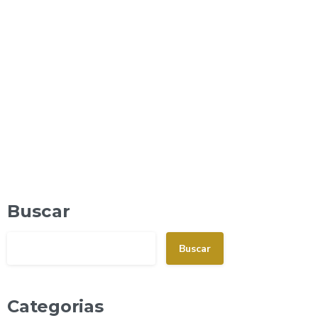
decisão foi comunicada em reunião com
representantes dos consórcios participantes, e o
desligamento da plataforma deve ocorrer já na
próxima semana. Por Que o...
Read more
novembro 5, 2025
Buscar
Buscar
Categorias