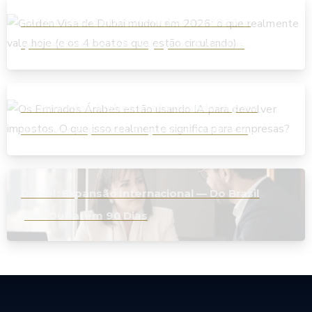
Golden Visa de Dubai mudou em 2026: o
que realmente vale hoje (e os 4 boatos
que estão circulando)
Os Emirados Árabes estão usando IA para
devolver impostos. O que isso realmente
significa para empresas?
Daniel: Expansão Internacional — Do Brasil
para Dubai em 90 Dias